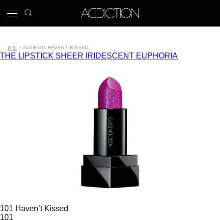
跳
search
x
icon
Main
转
到
navigation
主
Tools
要
NODE
101 HAVEN’T KISSED
首页
THE LIPSTICK SHEER IRIDESCENT EUPHORIA
内
面
容
包
屑
101 Haven’t Kissed
101