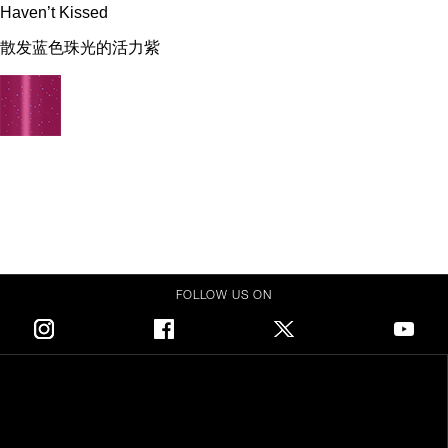
Haven’t Kissed
散发蓝色珠光的活力紫
FOLLOW US ON
Instagram
Facebook
Twitter
Youtube