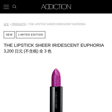
跳
search
x
icon
Main
转
到
navigation
主
Tools
要
PRODUCTS
THE LIPSTICK SHEER IRIDESCENT EUPHORIA
首页
内
面
容
NEW
LIMITED EDITION
包
THE LIPSTICK SHEER IRIDESCENT EUPHORIA
屑
3,200 日元 (不含税) 全 3 色