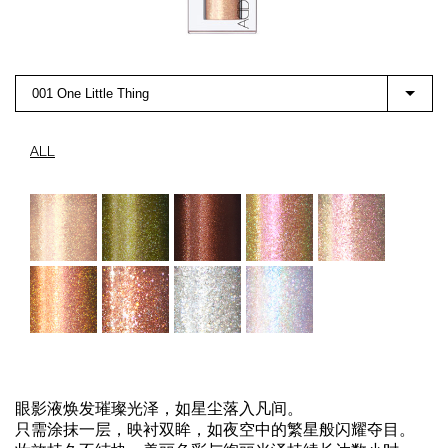
001 One Little Thing
ALL
眼影液焕发璀璨光泽，如星尘落入凡间。
只需涂抹一层，映衬双眸，如夜空中的繁星般闪耀夺目。