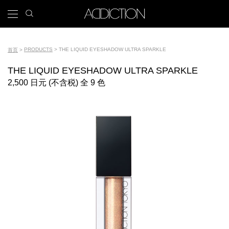
跳
search
x
icon
Main
转
到
navigation
主
Tools
要
PRODUCTS
THE LIQUID EYESHADOW ULTRA SPARKLE
首页
内
面
容
THE LIQUID EYESHADOW ULTRA SPARKLE
包
2,500 日元 (不含税) 全 9 色
屑