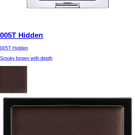
005T Hidden
005T Hidden
Smoky brown with depth