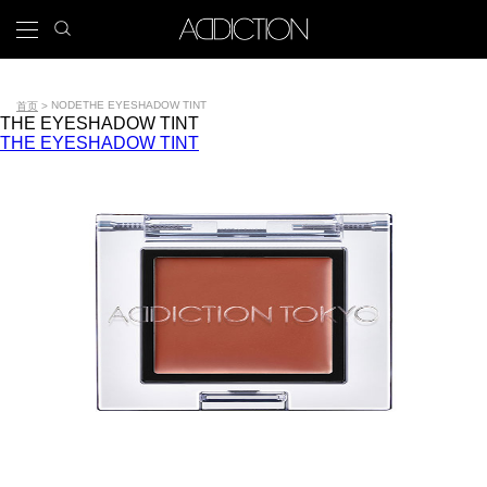
跳
search
x
icon
Main
转
到
navigation
主
Tools
要
NODE
THE EYESHADOW TINT
首页
THE EYESHADOW TINT
内
面
THE EYESHADOW TINT
容
包
屑