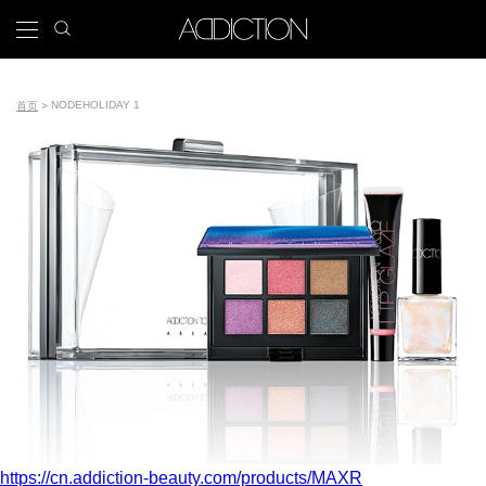
跳
search
x
icon
Main
转
到
navigation
主
Tools
要
NODE
HOLIDAY 1
首页
内
面
容
包
屑
https://cn.addiction-beauty.com/products/MAXR