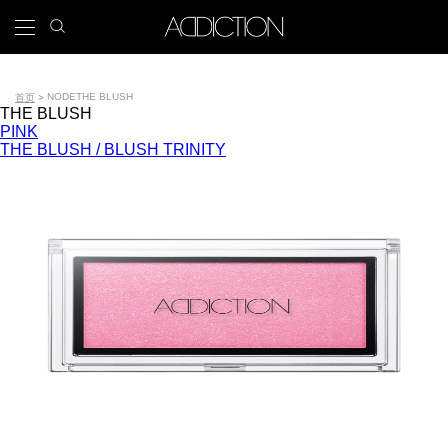
跳
search
x
icon
Main
转
到
navigation
主
Tools
要
NODE
THE BLUSH
首页
THE BLUSH
内
面
PINK
容
THE BLUSH / BLUSH TRINITY
包
屑